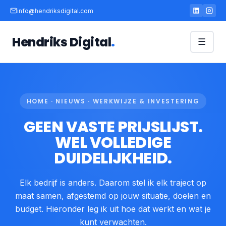
info@hendriksdigital.com
Hendriks Digital
.
☰
HOME · NIEUWS · WERKWIJZE & INVESTERING
GEEN VASTE PRIJSLIJST.
WEL VOLLEDIGE
DUIDELIJKHEID.
Elk bedrijf is anders. Daarom stel ik elk traject op
maat samen, afgestemd op jouw situatie, doelen en
budget. Hieronder leg ik uit hoe dat werkt en wat je
kunt verwachten.