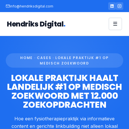
info@hendriksdigital.com
Hendriks Digital
.
☰
HOME · CASES · LOKALE PRAKTIJK #1 OP
MEDISCH ZOEKWOORD
LOKALE PRAKTIJK HAALT
LANDELIJK #1 OP MEDISCH
ZOEKWOORD MET 12.000
ZOEKOPDRACHTEN
Hoe een fysiotherapiepraktijk via informatieve
content en gerichte linkbuilding niet alleen lokaal